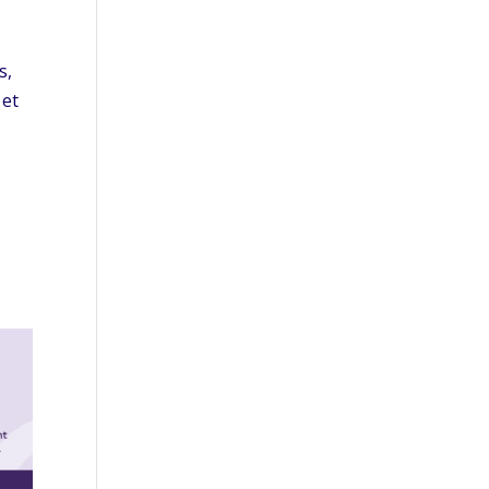
s,
 et